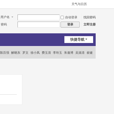
天气与日历
用户名
自动登录
找回密码
密码
立即注册
登录
快捷导航
陈百强
解晓东
罗文
徐小凤
费玉清
李玲玉
朱逢博
吴涤清
崔健