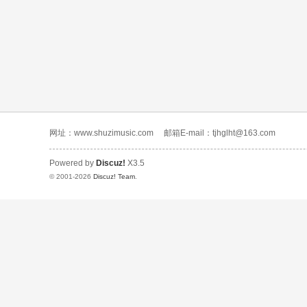
网址：www.shuzimusic.com
邮箱E-mail：tjhglht@163.com
Powered by
Discuz!
X3.5
© 2001-2026
Discuz! Team
.