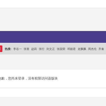
热搜:
李谷一
张蔷
赵莉
张行
刘文正
张国荣
邓丽君
龙飘飘
周杰伦
齐秦
搜
索
抱歉，您尚未登录，没有权限访问该版块