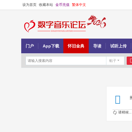
设为首页
收藏本站
金币充值
繁体中文
门户
App下载
怀旧金典
导读
试听上传
帖子
请稍候...