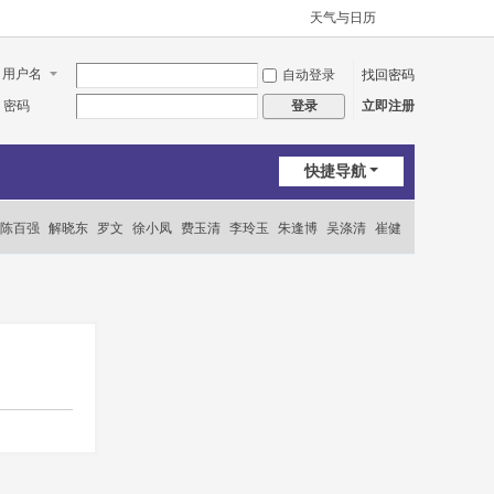
天气与日历
用户名
自动登录
找回密码
密码
立即注册
登录
快捷导航
陈百强
解晓东
罗文
徐小凤
费玉清
李玲玉
朱逢博
吴涤清
崔健