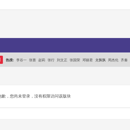
热搜:
李谷一
张蔷
赵莉
张行
刘文正
张国荣
邓丽君
龙飘飘
周杰伦
齐秦
搜
索
抱歉，您尚未登录，没有权限访问该版块