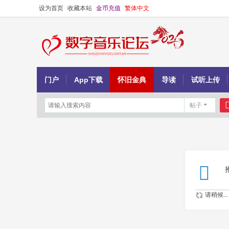
设为首页
收藏本站
金币充值
繁体中文
门户
App下载
怀旧金典
导读
试听上传
帖子
请稍候...