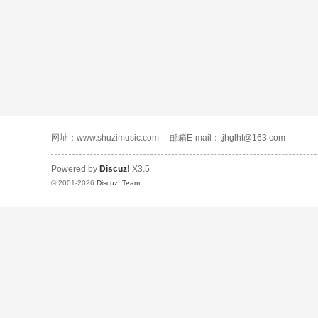
网址：www.shuzimusic.com
邮箱E-mail：tjhglht@163.com
Powered by
Discuz!
X3.5
© 2001-2026
Discuz! Team
.