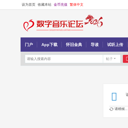
设为首页
收藏本站
金币充值
繁体中文
门户
App下载
怀旧金典
导读
试听上传
帖子
请稍候...