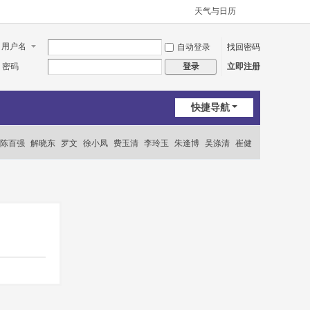
天气与日历
用户名
自动登录
找回密码
密码
立即注册
登录
快捷导航
陈百强
解晓东
罗文
徐小凤
费玉清
李玲玉
朱逢博
吴涤清
崔健