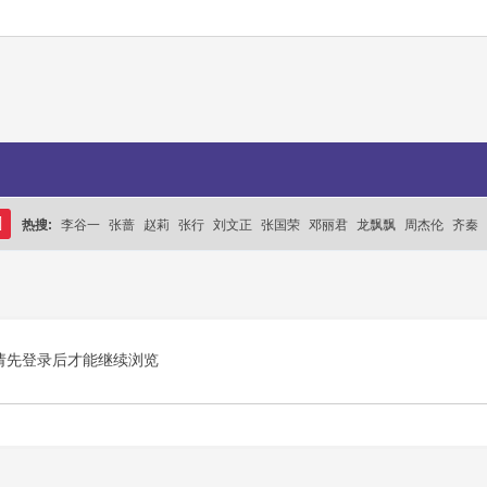
热搜:
李谷一
张蔷
赵莉
张行
刘文正
张国荣
邓丽君
龙飘飘
周杰伦
齐秦
搜
索
请先登录后才能继续浏览