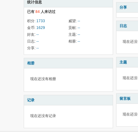
统计信息
分享
已有
84
人来访过
积分:
1733
威望:
--
日志
金币:
1629
贡献:
--
好友:
--
主题:
--
日志:
--
相册:
--
现在还没
分享:
--
主题
相册
现在还没
现在还没有相册
留言板
记录
现在还没
现在还没有记录