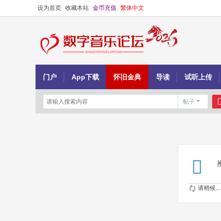
设为首页
收藏本站
金币充值
繁体中文
门户
App下载
怀旧金典
导读
试听上传
帖子
请稍候...