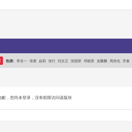
热搜:
李谷一
张蔷
赵莉
张行
刘文正
张国荣
邓丽君
龙飘飘
周杰伦
齐秦
搜
索
抱歉，您尚未登录，没有权限访问该版块