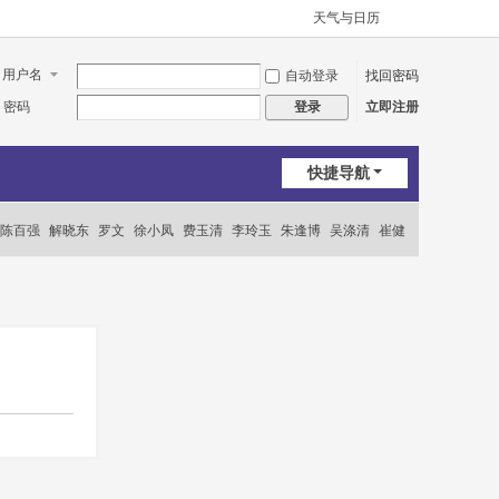
天气与日历
用户名
自动登录
找回密码
密码
立即注册
登录
快捷导航
陈百强
解晓东
罗文
徐小凤
费玉清
李玲玉
朱逢博
吴涤清
崔健