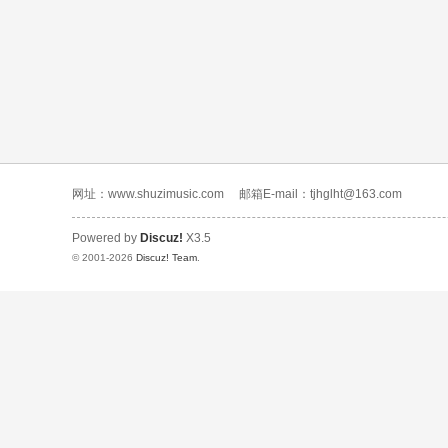
网址：www.shuzimusic.com
邮箱E-mail：tjhglht@163.com
Powered by
Discuz!
X3.5
© 2001-2026
Discuz! Team
.