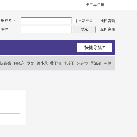
天气与日历
用户名
自动登录
找回密码
密码
立即注册
登录
快捷导航
陈百强
解晓东
罗文
徐小凤
费玉清
李玲玉
朱逢博
吴涤清
崔健