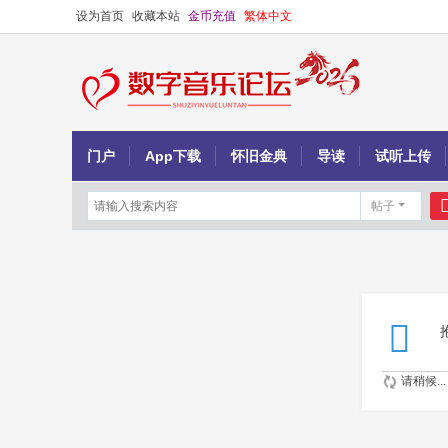
设为首页
收藏本站
金币充值
繁体中文
门户
App下载
怀旧金典
导读
试听上传
帖子
请稍候...