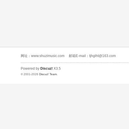
网址：www.shuzimusic.com
邮箱E-mail：tjhglht@163.com
Powered by
Discuz!
X3.5
© 2001-2026
Discuz! Team
.