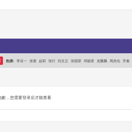
热搜:
李谷一
张蔷
赵莉
张行
刘文正
张国荣
邓丽君
龙飘飘
周杰伦
齐秦
搜
索
抱歉，您需要登录后才能查看