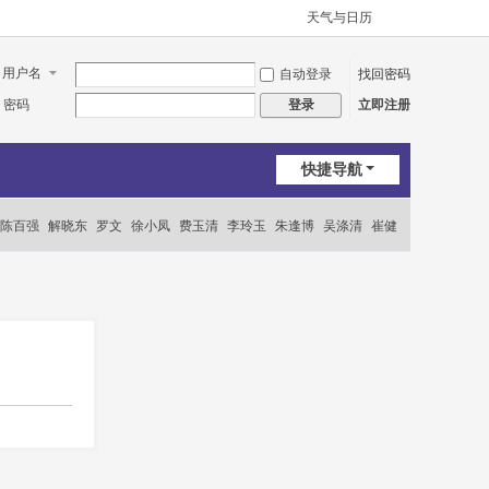
天气与日历
用户名
自动登录
找回密码
密码
立即注册
登录
快捷导航
陈百强
解晓东
罗文
徐小凤
费玉清
李玲玉
朱逢博
吴涤清
崔健