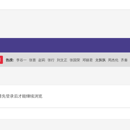
热搜:
李谷一
张蔷
赵莉
张行
刘文正
张国荣
邓丽君
龙飘飘
周杰伦
齐秦
搜
索
请先登录后才能继续浏览