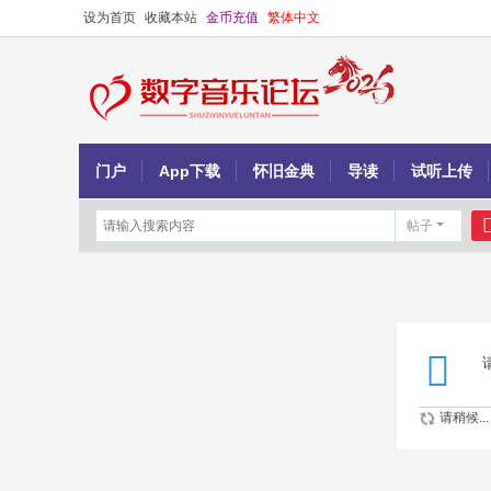
设为首页
收藏本站
金币充值
繁体中文
门户
App下载
怀旧金典
导读
试听上传
帖子
请稍候...