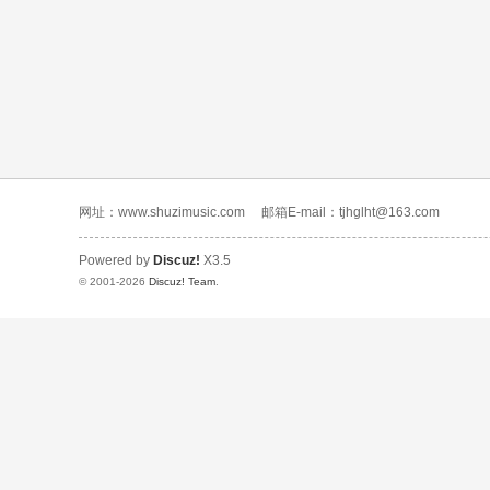
网址：www.shuzimusic.com
邮箱E-mail：tjhglht@163.com
Powered by
Discuz!
X3.5
© 2001-2026
Discuz! Team
.