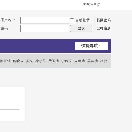
天气与日历
用户名
自动登录
找回密码
密码
立即注册
登录
快捷导航
陈百强
解晓东
罗文
徐小凤
费玉清
李玲玉
朱逢博
吴涤清
崔健