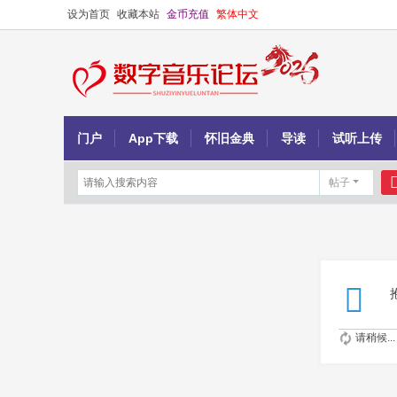
设为首页
收藏本站
金币充值
繁体中文
门户
App下载
怀旧金典
导读
试听上传
帖子
请稍候...