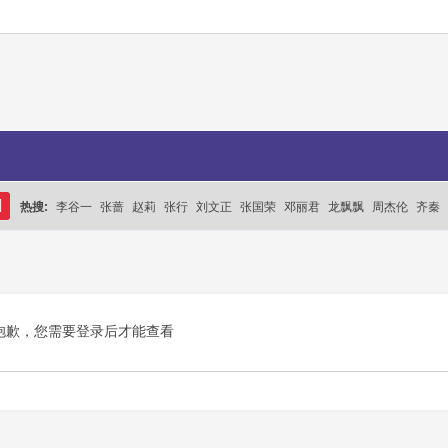
热搜:
李谷一
张蔷
赵莉
张行
刘文正
张国荣
邓丽君
龙飘飘
周杰伦
齐秦
搜
索
抱歉，您需要登录后才能查看