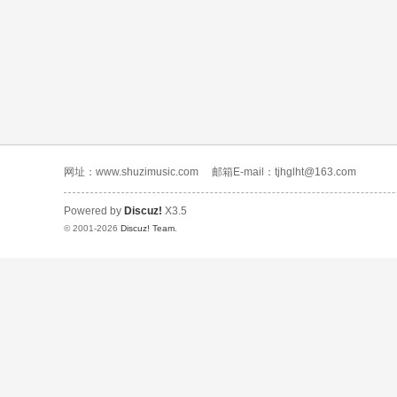
网址：www.shuzimusic.com
邮箱E-mail：tjhglht@163.com
Powered by
Discuz!
X3.5
© 2001-2026
Discuz! Team
.